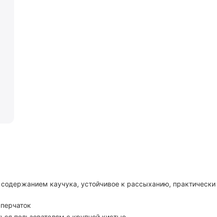
содержанием каучука, устойчивое к рассыханию, практически
 перчаток
ься пользователям с крупной кистью.