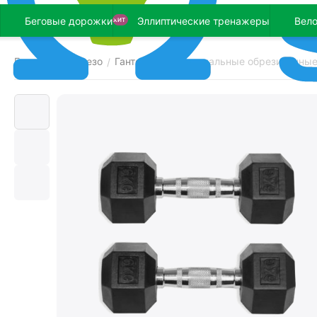
Беговые дорожки
Эллиптические тренажеры
Вел
ХИТ
Главная
Железо
Гантели
Гексагональные обрезиненные 
/
/
/