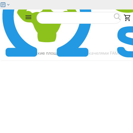
Меню
Найти
Главная
Детские площадки
Горка с качелями FAMILY За
/
/