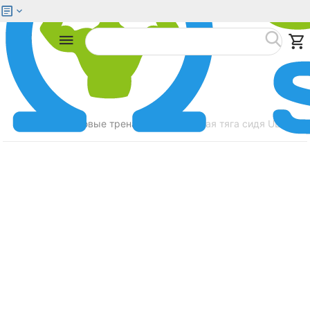
Меню
Найти
Главная
Силовые тренажеры
Гребная тяга сидя ULTRA 
/
/