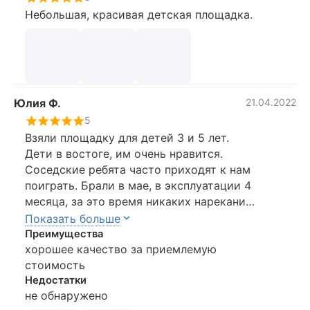
Небольшая, красивая детская площадка.
Юлия Ф.
21.04.2022
5
Взяли площадку для детей 3 и 5 лет.
Дети в востоге, им очень нравится.
Соседские ребята часто приходят к нам
поиграть. Брали в мае, в эксплуатации 4
месяца, за это время никаких нареканий,
дети разного возраста и веса что только
Показать больше
не делали на площадке, стоит целая)))
Преимущества
Немного выгорели качели, стали бледнее,
хорошее качество за приемлемую
в остальном, как новая.
стоимость
Песочница под домиком оказалась
Недостатки
не обнаружено
неудобной, мало места для двоих. Но мы