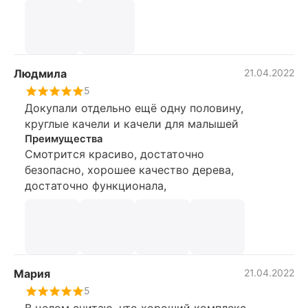
там храним игрушки уличные, удобно,
что теперь все на месте, а не валяется по
участку, и от осадков защищены.
Со сборкой проблем не возникло,
собрали вдвоем с мужем, не спеша,
Людмила
21.04.2022
часов за 6. Инструкция подробная, доски
5
пронумерованы.
Докупали отдельно ещё одну половину,
круглые качели и качели для малышей
Преимущества
Смотрится красиво, достаточно
безопасно, хорошее качество дерева,
достаточно функционала,
Мария
21.04.2022
5
В целом считаю, что хороший комплекс