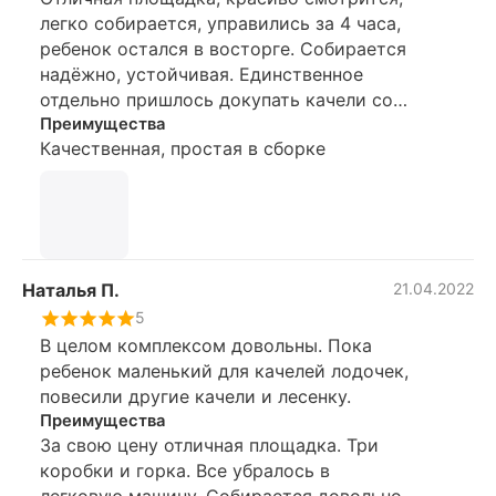
нравится) Подробная инструкция по
легко собирается, управились за 4 часа,
которой очень легко собрать
ребенок остался в восторге. Собирается
конструкцию. Понравилось то, что при
надёжно, устойчивая. Единственное
сборе качели и горку можно
отдельно пришлось докупать качели со
расположить с любой стороны. Думала
спинкой, так как дочь пока побаивается
Преимущества
конструкция будет немного больше, но в
Качественная, простая в сборке
обычных качелей
целом ее размеры хорошие. Мы остались
довольны.
Наталья П.
21.04.2022
5
В целом комплексом довольны. Пока
ребенок маленький для качелей лодочек,
повесили другие качели и лесенку.
Преимущества
За свою цену отличная площадка. Три
коробки и горка. Все убралось в
легковую машину. Собирается довольно