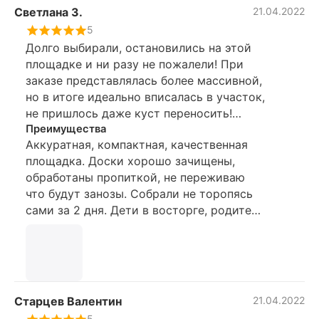
Светлана З.
21.04.2022
5
Долго выбирали, остановились на этой
площадке и ни разу не пожалели! При
заказе представлялась более массивной,
но в итоге идеально вписалась в участок,
не пришлось даже куст переносить!
Смотрится аккуратно и весело!
Преимущества
Аккуратная, компактная, качественная
Рекомендуем!
площадка. Доски хорошо зачищены,
обработаны пропиткой, не переживаю
что будут занозы. Собрали не торопясь
сами за 2 дня. Дети в восторге, родители
спокойны что у детей есть развлечение
на долго!
Старцев Валентин
21.04.2022
5