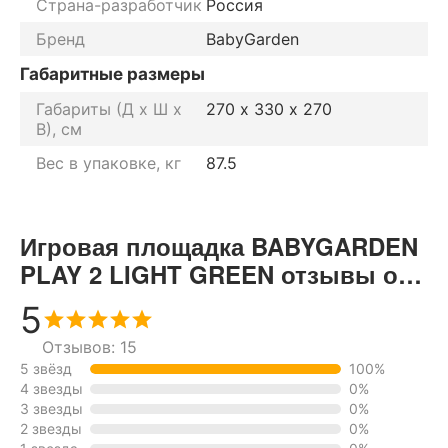
Страна-разработчик
Россия
Бренд
BabyGarden
Габаритные размеры
Габариты (Д х Ш х
270 х 330 х 270
В), см
Вес в упаковке, кг
87.5
Игровая площадка BABYGARDEN
PLAY 2 LIGHT GREEN отзывы от
реальных покупателей нашего
5
интернет-магазина
Отзывов: 15
5 звёзд
100%
4 звезды
0%
3 звезды
0%
2 звезды
0%