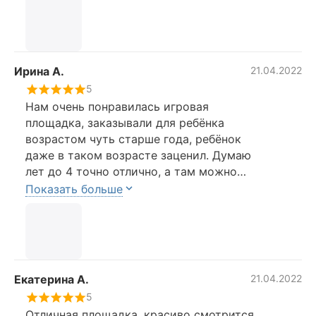
Ирина А.
21.04.2022
5
Нам очень понравилась игровая
площадка, заказывали для ребёнка
возрастом чуть старше года, ребёнок
даже в таком возрасте заценил. Думаю
лет до 4 точно отлично, а там можно
будет докупить каких-нибудь атрибутов
Показать больше
ещё. Специально заказала с горкой
поменьше так как ребёнок маленький,
если для малыша постарше лучше взять
вариант с горкой повыше. Мы в
дальнейшем планируем горку поменять.
Екатерина А.
21.04.2022
А так соседские детки 7-10 лет тоже
5
играют, качаются, катаются и им очень
Отличная площадка, красиво смотрится,