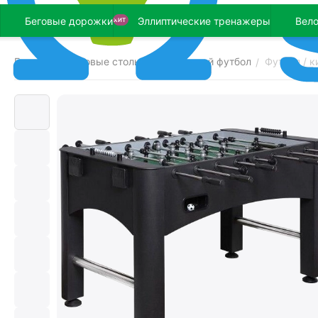
Беговые дорожки
Эллиптические тренажеры
Вел
ХИТ
Главная
Игровые столы
Настольный футбол
Футбол / к
/
/
/