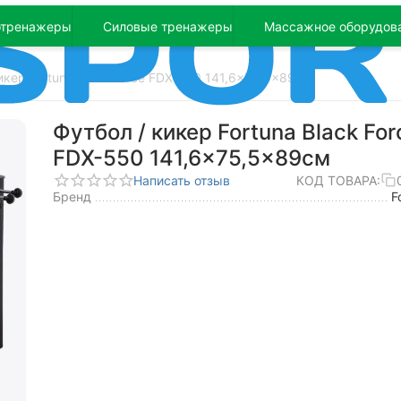
отренажеры
Силовые тренажеры
Массажное оборудов
икер Fortuna Black Force FDX-550 141,6x75,5x89см
Футбол / кикер Fortuna Black For
FDX-550 141,6x75,5x89см
Написать отзыв
КОД ТОВАРА:
Бренд
F