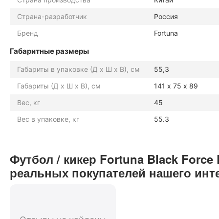
Страна-разработчик
Россия
Бренд
Fortuna
Габаритные размеры
Габариты в упаковке (Д х Ш х В), см
55,3
Габариты (Д х Ш х В), см
141 х 75 х 89
Вес, кг
45
Вес в упаковке, кг
55.3
Футбол / кикер Fortuna Black Force
реальных покупателей нашего инт