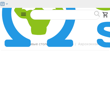
Меню
Найти
Главная
Игровые столы
Аэрохоккей
Аэрохоккей DFC M
/
/
/