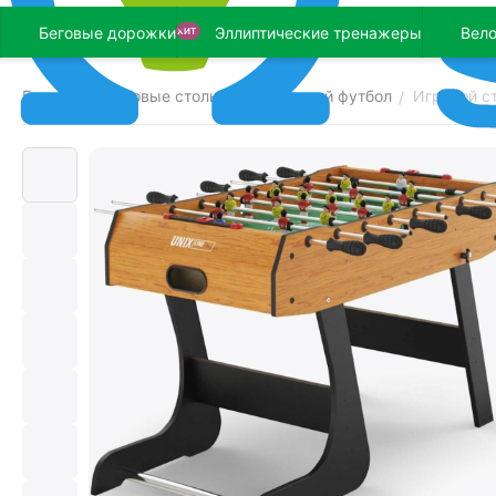
Беговые дорожки
Эллиптические тренажеры
Вел
ХИТ
Главная
Игровые столы
Настольный футбол
Игровой ст
/
/
/