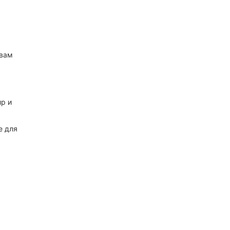
 вам
а
ир и
е для