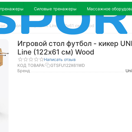
отренажеры
Силовые тренажеры
Массажное оборудов
ол футбол - кикер UNIX Line (122х61 cм) Wood
Игровой стол футбол - кикер UN
Line (122х61 cм) Wood
Написать отзыв
КОД ТОВАРА:
GTSFU122X61WD
Бренд
Uni