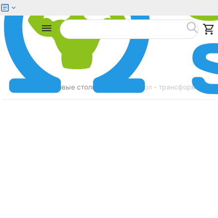
Меню
Найти
Главная
Игровые столы
Игровой стол - трансформер DFC
/
/