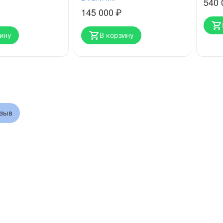
540 
145 000
₽
ину
В корзину
тзыв