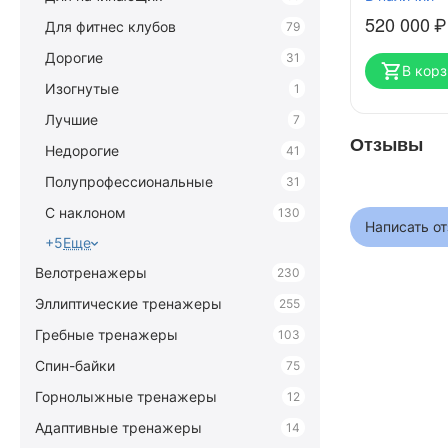
520 000
₽
Для фитнес клубов
79
Дорогие
31
В корз
Изогнутые
1
Лучшие
7
Отзывы
Недорогие
41
Полупрофессиональные
31
С наклоном
130
Написать о
+5
Еще
Велотренажеры
230
Эллиптические тренажеры
255
Гребные тренажеры
103
Спин-байки
75
Горнолыжные тренажеры
12
Адаптивные тренажеры
14