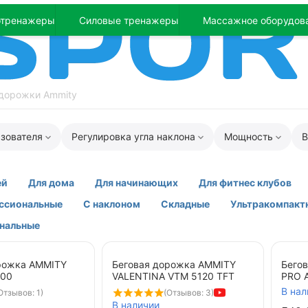
отренажеры
Силовые тренажеры
Массажное оборудов
дорожки Ammity
ьзователя
Регулировка угла наклона
Мощность
В
ей
Для дома
Для начинающих
Для фитнес клубов
ссиональные
С наклоном
Складные
Ультракомпакт
нальные
рожка AMMITY
Беговая дорожка AMMITY
Бего
000
VALENTINA VTM 5120 TFT
PRO 
В нал
Отзывов: 1)
(Отзывов: 3)
В наличии