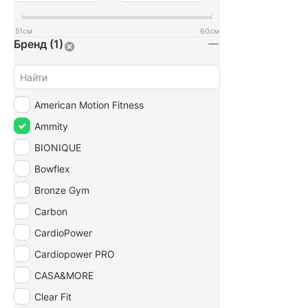
51
см
60
см
Бренд (1)
American Motion Fitness
Ammity
BIONIQUE
Bowflex
Bronze Gym
Carbon
CardioPower
Cardiopower PRO
CASA&MORE
Clear Fit