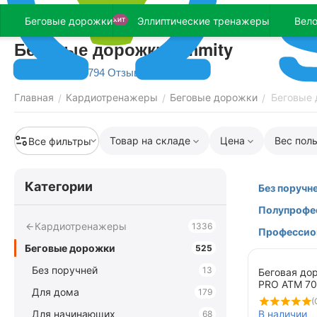
Беговые дорожки
Эллиптические тренажеры
Вел
ХИТ
Беговые дорожки Ammity
794 Отзыва
Главная
Кардиотренажеры
Беговые дорожки
Беговые 
/
/
/
Товар на складе
Цена
Вес пол
Все фильтры
Категории
Без поручн
Полупрофе
Кардиотренажеры
1336
Профессио
Беговые дорожки
525
Без поручней
13
Беговая до
PRO ATM 7
Для дома
179
(
Для начинающих
В наличии
68