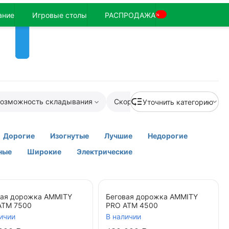
ание
Игровые столы
РАСПРОДАЖА
%
озможность складывания
Cкорость
Длина бегового 
Уточнить категорию
Дорогие
Изогнутые
Лучшие
Недорогие
ные
Широкие
Электрические
вая дорожка AMMITY
Беговая дорожка AMMITY
ATM 7500
PRO ATM 4500
ичии
В наличии