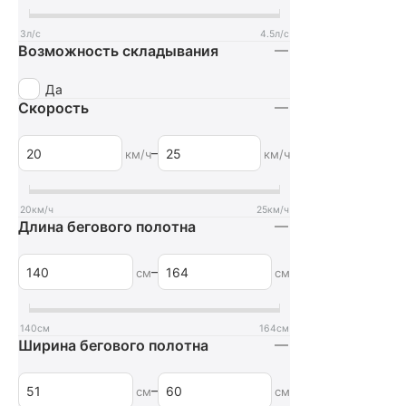
3
л/с
4.5
л/с
Возможность складывания
Да
Cкорость
–
км/ч
км/ч
20
км/ч
25
км/ч
Длина бегового полотна
–
см
см
140
см
164
см
Ширина бегового полотна
–
см
см