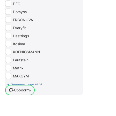
DFC
Domyos
ERGONOVA
Everyfit
Hasttings
Itosima
KOENIGSMANN
Laufstein
Matrix
MAXGYM
MERACH
Показать все (63)
Сбросить
Oxygen
Proxima
Sole