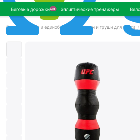
Беговые дорожки
Эллиптические тренажеры
Вел
ХИТ
Главная
Бокс и единоборства
Мешки и груши для бокса
/
/
/