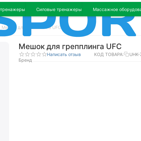
отренажеры
Силовые тренажеры
Массажное оборудов
Мешок для грепплинга UFC
Мешок для грепплинга UFC
Написать отзыв
КОД ТОВАРА:
UHK-
Бренд