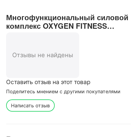
Многофункциональный силовой
комплекс OXYGEN FITNESS
LORRY со встроенными
весовыми стеками отзывы от
реальных покупателей нашего
Отзывы не найдены
интернет-магазина
Оставить отзыв на этот товар
Поделитесь мнением с другими покупателями
Написать отзыв