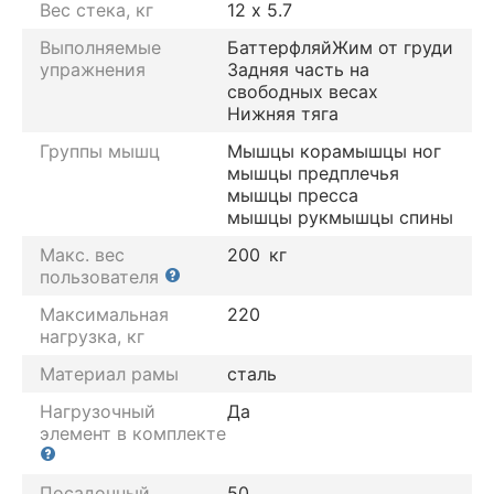
Вес стека, кг
12 х 5.7
Выполняемые
Баттерфляй
Жим от груди
упражнения
Задняя часть на
свободных весах
Нижняя тяга
Группы мышц
Мышцы кора
мышцы ног
мышцы предплечья
мышцы пресса
мышцы рук
мышцы спины
Макс. вес
200
кг
пользователя
Максимальная
220
нагрузка, кг
Материал рамы
сталь
Нагрузочный
Да
элемент в комплекте
Посадочный
50