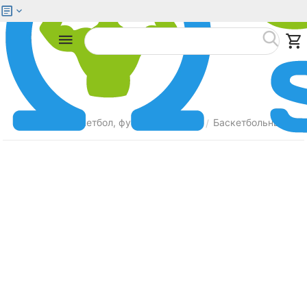
Меню
Найти
Главная
Баскетбол, футбол, волейбол
Баскетбольные мя
/
/