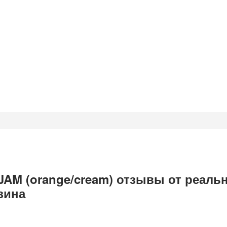
AM (orange/cream) отзывы от реаль
зина