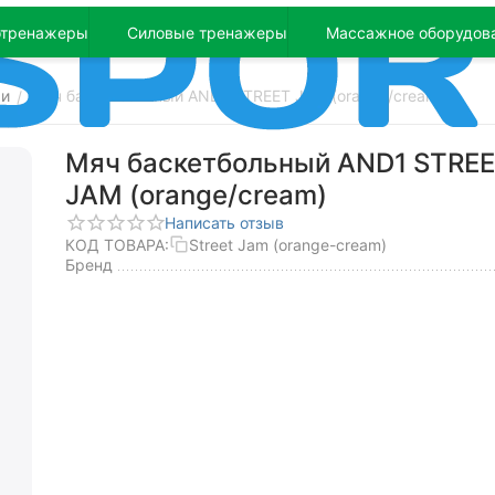
отренажеры
Силовые тренажеры
Массажное оборудов
чи
Мяч баскетбольный AND1 STREET JAM (orange/cream)
/
Мяч баскетбольный AND1 STRE
JAM (orange/cream)
Написать отзыв
КОД ТОВАРА:
Street Jam (orange-cream)
Бренд