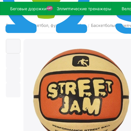
Беговые дорожки
Эллиптические тренажеры
Вел
ХИТ
Главная
Баскетбол, футбол, волейбол
Баскетбольные мя
/
/