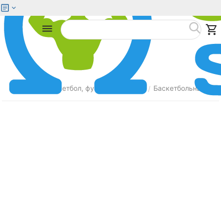
Меню
Найти
Главная
Баскетбол, футбол, волейбол
Баскетбольные мя
/
/