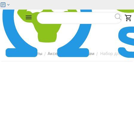
Меню
Найти
Главная
Батуты
Аксессуары к батутам
Набор для креп
/
/
/