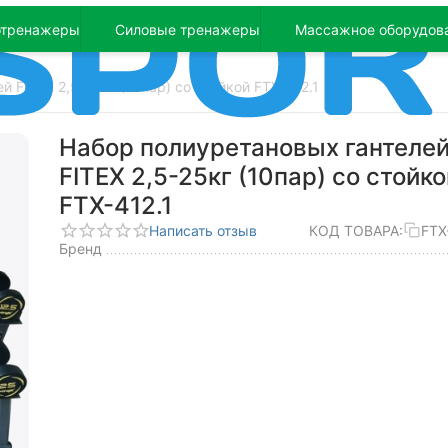
отренажеры
Силовые тренажеры
Массажное оборудов
 FITEX 2,5-25кг (10пар) со стойкой FTX-412.1
Набор полиуретановых гантеле
FITEX 2,5-25кг (10пар) со стойко
FTX-412.1
Написать отзыв
КОД ТОВАРА:
FTX
Бренд