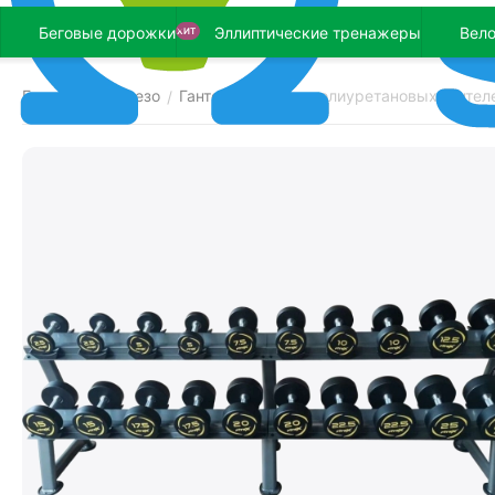
Беговые дорожки
Эллиптические тренажеры
Вел
ХИТ
Главная
Железо
Гантели
Набор полиуретановых гантелей
/
/
/