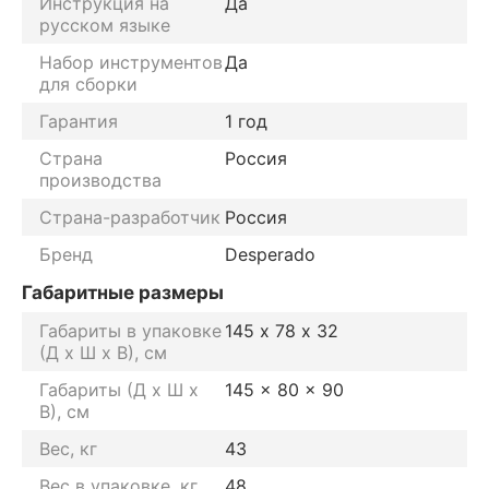
Инструкция на
Да
русском языке
Набор инструментов
Да
для сборки
Гарантия
1 год
Страна
Россия
производства
Страна-разработчик
Россия
Бренд
Desperado
Габаритные размеры
Габариты в упаковке
145 х 78 х 32
(Д х Ш х В), см
Габариты (Д х Ш х
145 x 80 x 90
В), см
Вес, кг
43
Вес в упаковке, кг
48