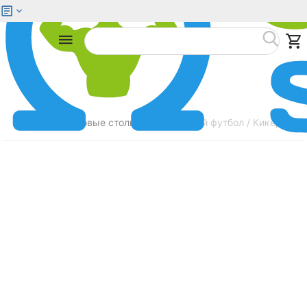
Меню
Найти
Главная
Игровые столы
Настольный футбол / Кикер STAR
/
/