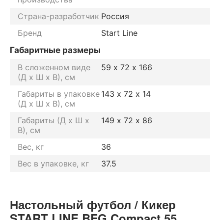
Страна-разработчик
Россия
Бренд
Start Line
Габаритные размеры
В сложенном виде
59 х 72 х 166
(Д х Ш х В), см
Габариты в упаковке
143 х 72 х 14
(Д х Ш х В), см
Габариты (Д х Ш х
149 х 72 х 86
В), см
Вес, кг
36
Вес в упаковке, кг
37.5
Настольный футбол / Кикер
START LINE BFG Compact 55