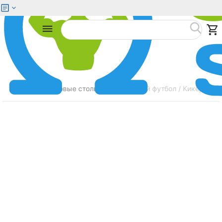
Меню
Найти
Главная
Игровые столы
Настольный футбол / Кикер STAR
/
/