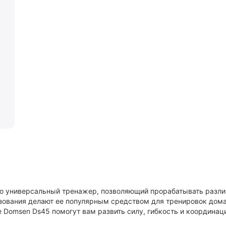
то универсальный тренажер, позволяющий прорабатывать разл
зования делают ее популярным средством для тренировок дома
 Domsen Ds45 помогут вам развить силу, гибкость и координац