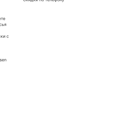
ете
сья
ки с
sen