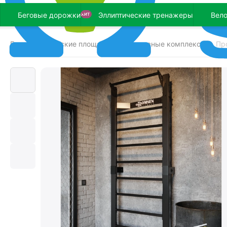
Беговые дорожки
Эллиптические тренажеры
Вел
ХИТ
Главная
Детские площадки
Спортивные комплексы
Пр
/
/
/