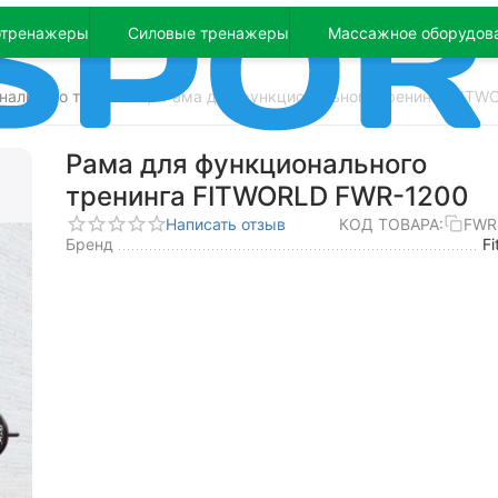
отренажеры
Силовые тренажеры
Массажное оборудов
нального тренинга
Рама для функционального тренинга FITW
/
Рама для функционального
тренинга FITWORLD FWR-1200
Написать отзыв
КОД ТОВАРА:
FWR
Бренд
Fi