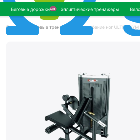
Беговые дорожки
Эллиптические тренажеры
Вел
ХИТ
Главная
Силовые тренажеры
Разгибание ног ULTRA GYM
/
/