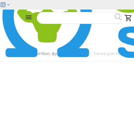
Меню
Найти
Главная
Баскетбол, футбол, волейбол
Сетка для ворот Z
/
/