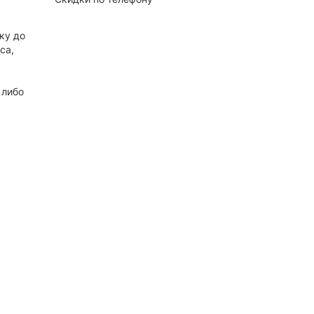
ку до
са,
 либо