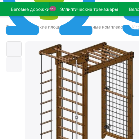
Беговые дорожки
Эллиптические тренажеры
Вел
ХИТ
Главная
Детские площадки
Спортивные комплексы
Иг
/
/
/