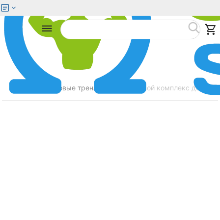
Меню
Найти
Главная
Силовые тренажеры
Силовой комплекс домаш
/
/