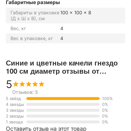
Габаритные размеры
Габариты в упаковке
100 x 100 x 8
(Д х Ш х В), см
Вес, кг
4
Вес в упаковке, кг
4
Синие и цветные качели гнездо
100 см диаметр отзывы от
реальных покупателей нашего
5
интернет-магазина
Отзывов: 5
5 звёзд
100%
4 звезды
0%
3 звезды
0%
2 звезды
0%
1 звезда
0%
Оставить отзыв на этот товар