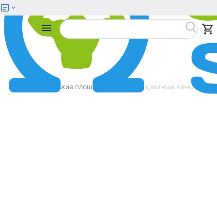
Меню
Найти
Главная
Детские площадки
Синие и цветные качели гне
/
/