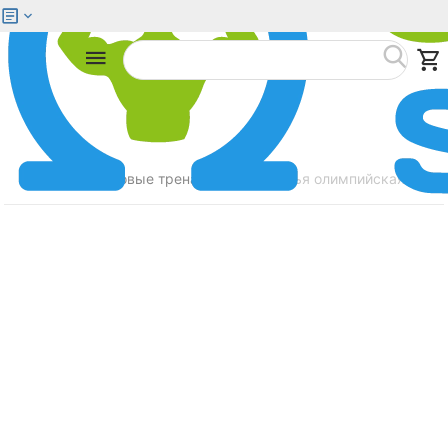
Меню
Найти
Главная
Силовые тренажеры
Скамья олимпийская с по
/
/