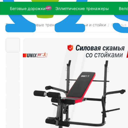
Беговые дорожки
Эллиптические тренажеры
Вел
ХИТ
Главная
Силовые тренажеры
Скамьи и стойки
Скамья 
/
/
/