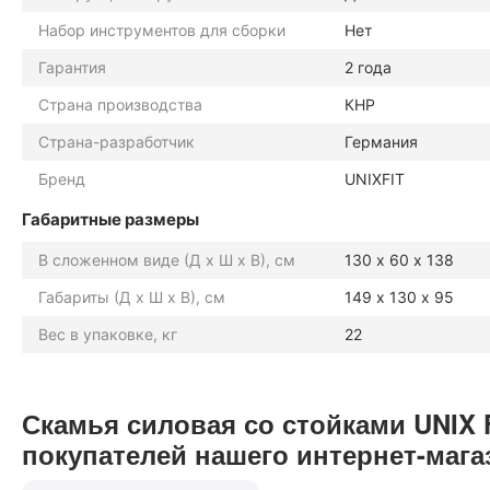
Набор инструментов для сборки
Нет
Гарантия
2 года
Страна производства
КНР
Страна-разработчик
Германия
Бренд
UNIXFIT
Габаритные размеры
В сложенном виде (Д х Ш х В), см
130 х 60 х 138
Габариты (Д х Ш х В), см
149 х 130 х 95
Вес в упаковке, кг
22
Скамья силовая со стойками UNIX
покупателей нашего интернет-мага