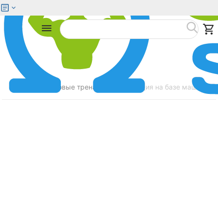
Меню
Найти
Главная
Силовые тренажеры
Станция на базе машины См
/
/