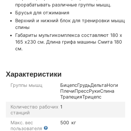
прорабатывать различные группы мышц.
Брусья для отжимания
Верхний и нижний блок для тренировки мышц
спины
Габариты мультикомплекса составляют 180 х
165 х230 см. Длина грифа машины Смита 180
см.
Характеристики
Группы мышц
Бицепс
Грудь
Дельта
Ноги
Плечи
Пресс
Руки
Спина
Трапеция
Трицепс
Количество рабочих
1
станций
Макс. вес
500
кг
пользователя