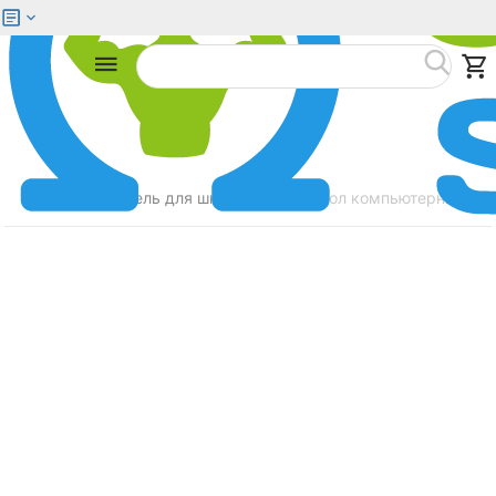
Меню
Найти
Главная
Мебель для школьников
Стол компьютерный ZON
/
/