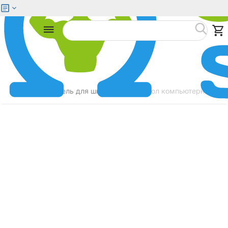
Меню
Найти
Главная
Мебель для школьников
Стол компьютерный ZON
/
/