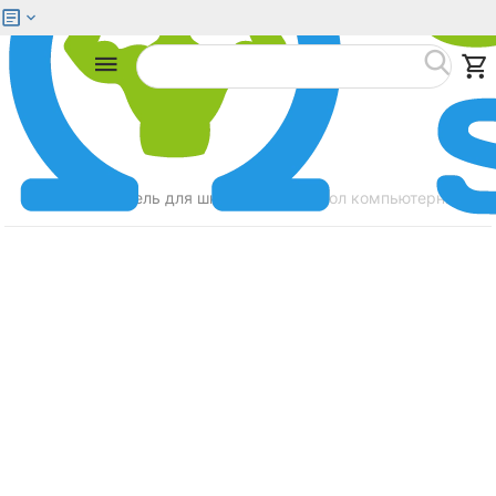
Меню
Найти
Главная
Мебель для школьников
Стол компьютерный ZON
/
/