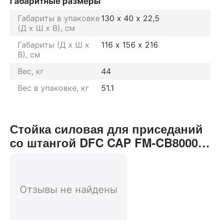
Габаритные размеры
Габариты в упаковке
130 х 40 х 22,5
(Д х Ш х В), см
Габариты (Д х Ш х
116 х 156 х 216
В), см
Вес, кг
44
Вес в упаковке, кг
51.1
Стойка силовая для приседаний
со штангой DFC CAP FM-CB8000F,
серая отзывы от реальных
покупателей нашего интернет-
магазина
Отзывы не найдены