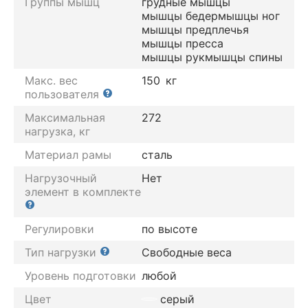
Группы мышц
грудные мышцы
мышцы бедер
мышцы ног
мышцы предплечья
мышцы пресса
мышцы рук
мышцы спины
Макс. вес
150
кг
пользователя
Максимальная
272
нагрузка, кг
Материал рамы
сталь
Нагрузочный
Нет
элемент в комплекте
Регулировки
по высоте
Тип нагрузки
Свободные веса
Уровень подготовки
любой
Цвет
серый