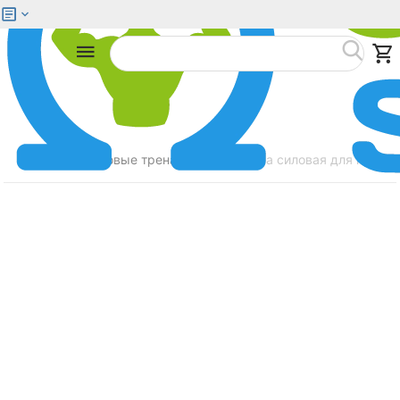
Меню
Найти
Главная
Силовые тренажеры
Стойка силовая для присе
/
/