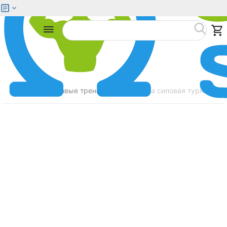
Меню
Найти
Главная
Силовые тренажеры
Стойка силовая турник DF
/
/