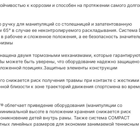
тойчивостью к коррозии и способен на протяжении самого долго
ю ручку для манипуляций со столешницей и запатентованную
ом 65° в случае ее неконтролируемого раскладывания. Система 
 в рабочее и сложенное положения, а ее безопасность значител
анизмы
оснащена двумя тормозными механизмами, которые гарантируют
Вы можете быть уверены, что оборудование надежно защищено
 сложенной позициях.Защитные элементы конструкции
его снижается риск получения травмы при контакте с жесткими
ной близости к зоне траекторий движения спортсмена во врем
облегчает приведение оборудования (манипуляции со
минимальной высоте в положении хранения снижается риск
проникновение детей внутрь рамы. Также система COMPACT
тных линейных размеров для экономии занимаемой теннисным