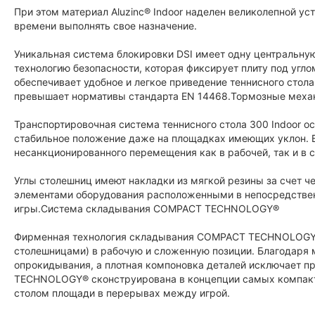
При этом материал Aluzinc® Indoor наделен великолепной ус
времени выполнять свое назначение.
Уникальная система блокировки DSI имеет одну центральну
технологию безопасности, которая фиксирует плиту под угл
обеспечивает удобное и легкое приведение теннисного стола
превышает нормативы стандарта EN 14468.Тормозные мех
Транспортировочная система теннисного стола 300 Indoor 
стабильное положение даже на площадках имеющих уклон. 
несанкционированного перемещения как в рабочей, так и в
Углы столешниц имеют накладки из мягкой резины за счет ч
элементами оборудования расположенными в непосредствен
игры.Система складывания COMPACT TECHNOLOGY®
Фирменная технология складывания COMPACT TECHNOLOGY® 
столешницами) в рабочую и сложенную позиции. Благодаря 
опрокидывания, а плотная компоновка деталей исключает 
TECHNOLOGY® сконструирована в концепции самых компак
столом площади в перерывах между игрой.