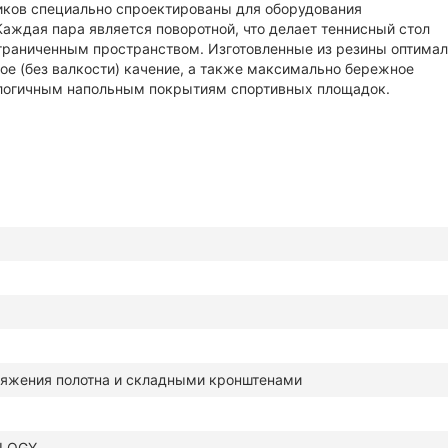
иков специально спроектированы для оборудования
аждая пара является поворотной, что делает теннисный стол
граниченным пространством. Изготовленные из резины оптима
ное (без валкости) качение, а также максимально бережное
нологичным напольным покрытиям спортивных площадок.
тяжения полотна и складными кронштенами
LOGY