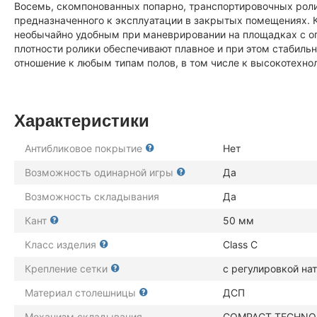
Восемь, скомпонованных попарно, транспортировочных рол
предназначенного к эксплуатации в закрытых помещениях. К
необычайно удобным при маневрировании на площадках с о
плотности ролики обеспечивают плавное и при этом стабиль
отношение к любым типам полов, в том числе к высокотех
Характеристики
Антибликовое покрытие
Нет
Возможность одинарной игры
Да
Возможность складывания
Да
Кант
50 мм
Класс изделия
Class C
Крепление сетки
с регулировкой на
Материал столешницы
ДСП
Механизм складывания
COMPACT TECHNO