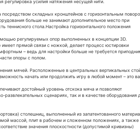
я регулировка усилия натяжения несущей нити.
а посредством складных кронштейнов с горизонтальным поворо
орудования больше не занимают дополнительное место при
ть теннисного стола.Настройка горизонтального положения
помощью регулируемых опор выполненных в концепции 3D.
 имеет прямой связи с ножкой, делает процесс юстировки
мфортным – ведь для настройки больше не требуется приподни
части опоры с полом.
ранения мячей. Расположенные в центральных вертикальных сто
зможность начать или продолжить игру в любой момент – это в
спечивают достойный уровень отскока мяча и позволяют
ово-развлекательных сценариях, так и в качестве оборудования 
бортовка) столешниц, выполненный из запатентованного матери
тимой массой, плит в рабочем и сложенном положениях, а также 
соответствие значения плоскостности (допустимой кривизны)