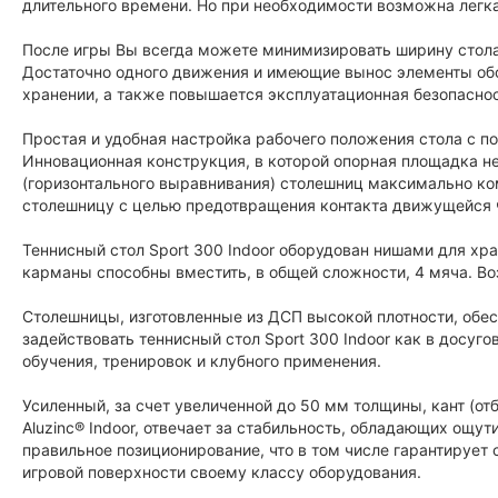
длительного времени. Но при необходимости возможна легка
После игры Вы всегда можете минимизировать ширину стол
Достаточно одного движения и имеющие вынос элементы об
хранении, а также повышается эксплуатационная безопаснос
Простая и удобная настройка рабочего положения стола с 
Инновационная конструкция, в которой опорная площадка не
(горизонтального выравнивания) столешниц максимально ко
столешницу с целью предотвращения контакта движущейся 
Теннисный стол Sport 300 Indoor оборудован нишами для х
карманы способны вместить, в общей сложности, 4 мяча. Во
Столешницы, изготовленные из ДСП высокой плотности, обе
задействовать теннисный стол Sport 300 Indoor как в досуг
обучения, тренировок и клубного применения.
Усиленный, за счет увеличенной до 50 мм толщины, кант (от
Aluzinc® Indoor, отвечает за стабильность, обладающих ощу
правильное позиционирование, что в том числе гарантирует 
игровой поверхности своему классу оборудования.