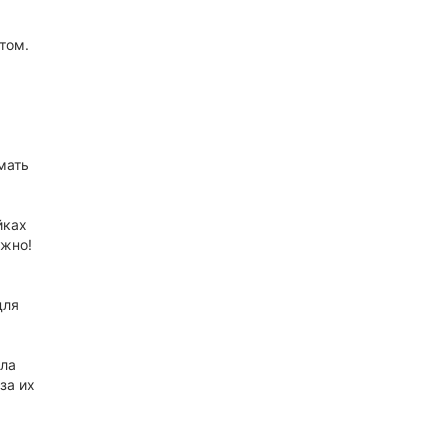
том.
мать
йках
ажно!
для
ала
за их