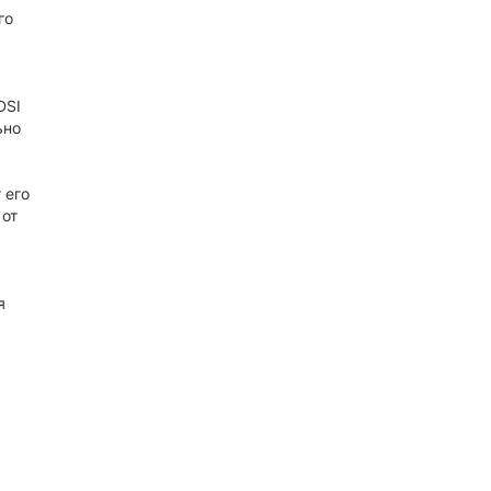
го
DSI
ьно
 его
 от
я