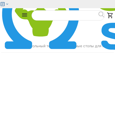
Меню
Найти
Главная
Настольный теннис
Теннисные столы для помещ
/
/