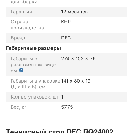
для сборки
Гарантия
12 месяцев
Страна
КНР
производства
Бренд
DFC
Габаритные размеры
Габариты в
274 x 152 x 76
разложенном виде,
см
Габариты в упаковке
141 х 80 х 19
(Д х Ш х В), см
Кол-во упаковок, шт
1
Вес, кг
57,75
Теннисный стол DFC RQ24002