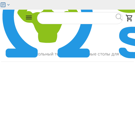
Меню
Найти
Главная
Настольный теннис
Теннисные столы для помещ
/
/