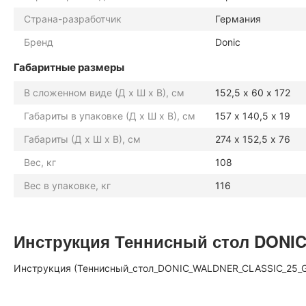
Страна-разработчик
Германия
Бренд
Donic
Габаритные размеры
В сложенном виде (Д х Ш х В), см
152,5 х 60 х 172
Габариты в упаковке (Д х Ш х В), см
157 х 140,5 х 19
Габариты (Д х Ш х В), см
274 х 152,5 х 76
Вес, кг
108
Вес в упаковке, кг
116
Инструкция Теннисный стол DONIC W
Инструкция (Теннисный_стол_DONIC_WALDNER_CLASSIC_25_GRE