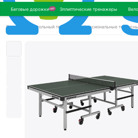
Беговые дорожки
Эллиптические тренажеры
Вел
ХИТ
Главная
Настольный теннис
Профессиональные теннисн
/
/