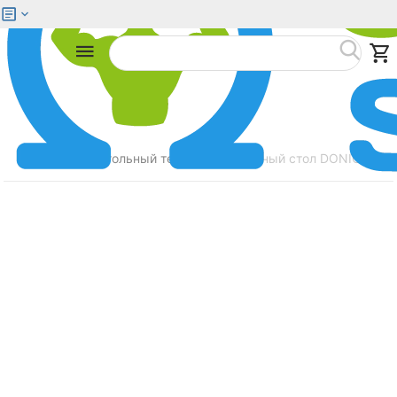
Меню
Найти
Главная
Настольный теннис
Теннисный стол DONIC WALD
/
/