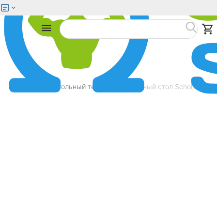
Меню
Найти
Главная
Настольный теннис
Теннисный стол Scholle TT5
/
/