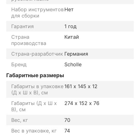
Набор инструментов
Нет
для сборки
Гарантия
1 год
Страна
Китай
производства
Страна-разработчик
Германия
Бренд
Scholle
Габаритные размеры
Габариты в упаковке
161 х 145 х 12
(Д х Ш х В), см
Габариты (Д х Ш х
274 х 152 х 76
В), см
Вес, кг
70
Вес в упаковке, кг
74