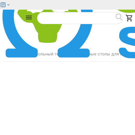
Меню
Найти
Главная
Настольный теннис
Теннисные столы для помещ
/
/