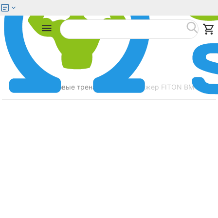
Меню
Найти
Главная
Силовые тренажеры
Тренажер FITON BM-012A
/
/