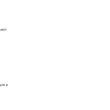
вают
дов и