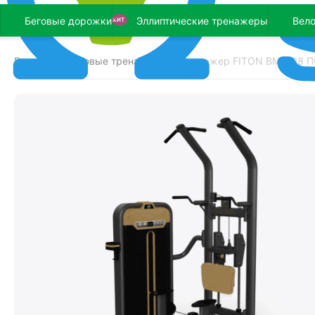
Беговые дорожки
Эллиптические тренажеры
Вел
ХИТ
Главная
Силовые тренажеры
Тренажер FITON BM-008
/
/