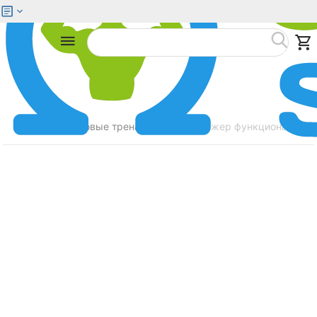
Меню
Найти
Главная
Силовые тренажеры
Тренажер функциональный
/
/