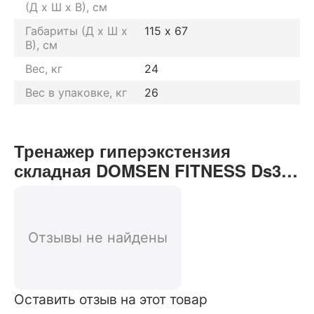
(Д х Ш х В), см
Габариты (Д х Ш х
115 х 67
В), см
Вес, кг
24
Вес в упаковке, кг
26
Тренажер гиперэкстензия
складная DOMSEN FITNESS Ds34
отзывы от реальных
покупателей нашего интернет-
магазина
Отзывы не найдены
Оставить отзыв на этот товар