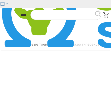
Меню
Найти
Главная
Силовые тренажеры
Тренажер гиперэкстензия
/
/