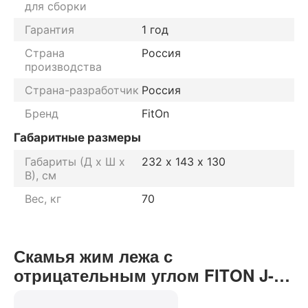
для сборки
Гарантия
1 год
Страна
Россия
производства
Страна-разработчик
Россия
Бренд
FitOn
Габаритные размеры
Габариты (Д х Ш х
232 х 143 х 130
В), см
Вес, кг
70
Скамья жим лежа с
отрицательным углом FITON J-
024 отзывы от реальных