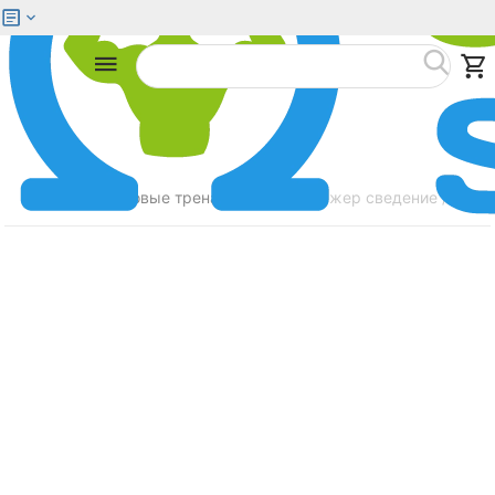
Меню
Найти
Главная
Силовые тренажеры
Тренажер сведение / разве
/
/