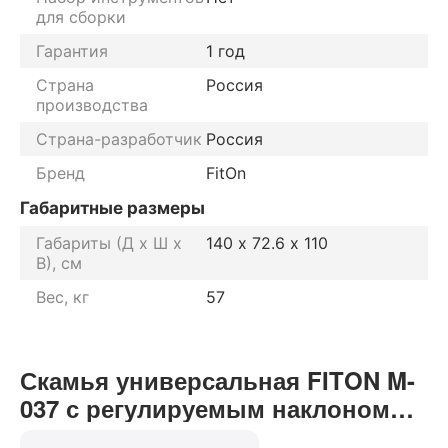
для сборки
Гарантия
1 год
Страна
Россия
производства
Страна-разработчик
Россия
Бренд
FitOn
Габаритные размеры
Габариты (Д х Ш х
140 х 72.6 х 110
В), см
Вес, кг
57
Скамья универсальная FITON M-
037 с регулируемым наклоном
отзывы от реальных