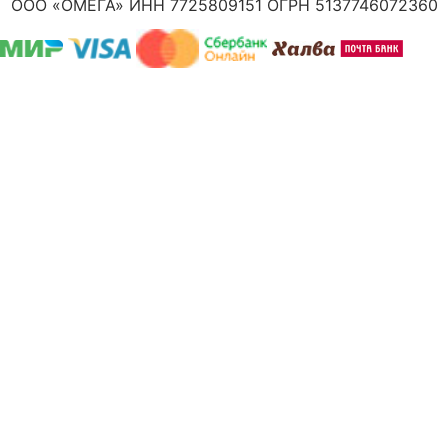
ООО «ОМЕГА» ИНН 7725809151 ОГРН 5137746072360