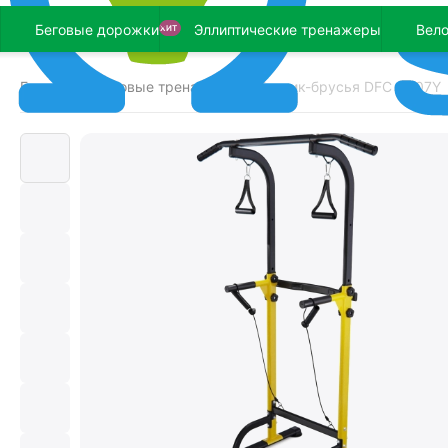
Беговые дорожки
Эллиптические тренажеры
Вел
ХИТ
Главная
Силовые тренажеры
Турник-брусья DFC G007Y
/
/