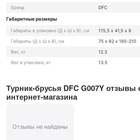
Бренд
DFC
Габаритные размеры
Габариты в упаковке (Д х Ш х В), см
115,5 х 41,5 х 9
Габариты (Д х Ш х В), см
75 х 82 х 165-210
Вес, кг
12.3
Вес в упаковке, кг
13.5
Турник-брусья DFC G007Y отзывы 
интернет-магазина
Отзывы не найдены